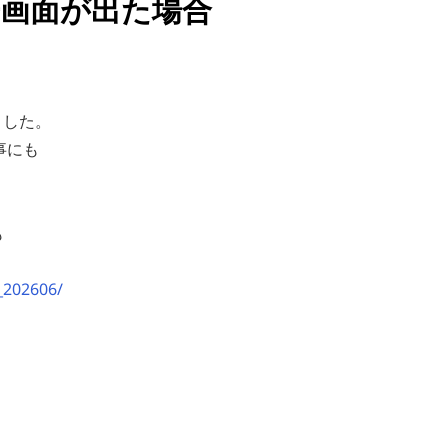
画面が出た場合
ました。
事にも
も
_202606/